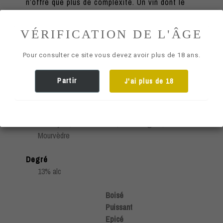
n’offre que plus de complexité. Un vin dont le
nombre d’amateurs ne cessent de croitre
chaque année …
VÉRIFICATION DE L'ÂGE
Valeur nutritionnelle
Pour consulter ce site vous devez avoir plus de 18 ans.
Appellation
Partir
J'ai plus de 18
AOP Pic Saint-Loup
Cépages
40% Syrah, 30% Grenache, 20% Carignan, 10%
Mourvèdre
Degré
13% alc
Boisé
Puissant
Epicé