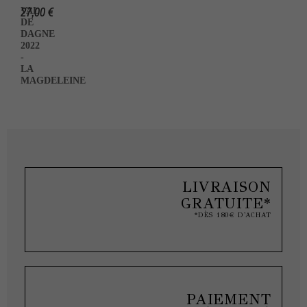
27,00 €
VAL
DE
DAGNE
2022
-
LA
MAGDELEINE
LIVRAISON
GRATUITE*
*DÈS 180€ D'ACHAT
PAIEMENT