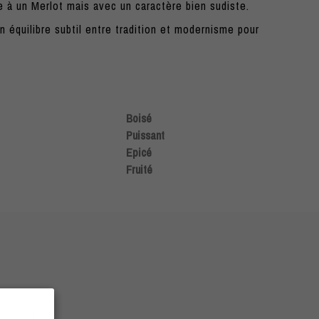
e à un Merlot mais avec un caractère bien sudiste.
 équilibre subtil entre tradition et modernisme pour
Boisé
Puissant
Epicé
Fruité