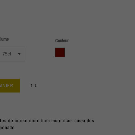
olume
Couleur
Rouge
PANIER
tes de cerise noire bien mure mais aussi des
apenade.