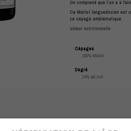
On comprend que l’on a à fair
Ce Merlot languedocien est un
ce cépage emblématique.
Valeur nutritionnelle
Cépages
100% Merlot
Degré
14% alc./vol
FICHE TECHNIQUE