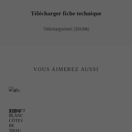
Télécharger fiche technique
Téléchargement (334.99k)
VOUS AIMEREZ AUSSI
VILLA BLANCHE
9,00 €
TERRET
BLANC
CÔTES
DE
THAU