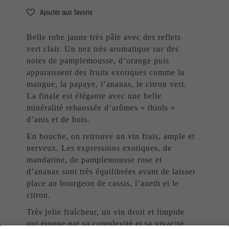
Ajouter aux favoris
Belle robe jaune très pâle avec des reflets
vert clair. Un nez très aromatique sur des
notes de pamplemousse, d’orange puis
apparaissent des fruits exotiques comme la
mangue, la papaye, l’ananas, le citron vert.
La finale est élégante avec une belle
minéralité rehaussée d’arômes « thiols »
d’anis et de buis.
En bouche, on retrouve un vin frais, ample et
nerveux. Les expressions exotiques, de
mandarine, de pamplemousse rose et
d’ananas sont très équilibrées avant de laisser
place au bourgeon de cassis, l’aneth et le
citron.
Très jolie fraîcheur, un vin droit et limpide
qui étonne par sa complexité et sa vivacité.